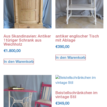
Aus Skandinavien: Antiker
antiker englischer Tisch
1türiger Schrank aus
mit Ablage
Weichholz
€
390,00
€
1.800,00
In den Warenkorb
In den Warenkorb
Beistellschränkchen im
vintage Stil
€
349,00