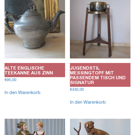
ALTE ENGLISCHE
JUGENDSTIL
TEEKANNE AUS ZINN
MESSINGTOPF MIT
PASSENDEM TISCH UND
€
95,00
SIGNATUR
€
430,00
In den Warenkorb
In den Warenkorb