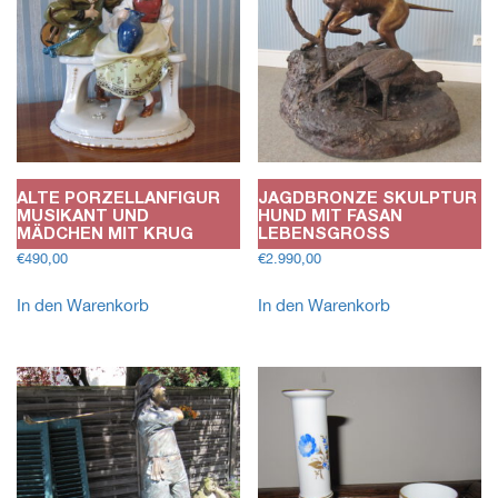
ALTE PORZELLANFIGUR
JAGDBRONZE SKULPTUR
MUSIKANT UND
HUND MIT FASAN
MÄDCHEN MIT KRUG
LEBENSGROSS
€
490,00
€
2.990,00
In den Warenkorb
In den Warenkorb