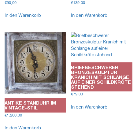
€
90,00
€
139,00
In den Warenkorb
In den Warenkorb
BRIEFBESCHWERER
BRONZESKULPTUR
KRANICH MIT SCHLANGE
AUF EINER SCHILDKRÖTE
STEHEND
€
79,00
ANTIKE STANDUHR IM
In den Warenkorb
VINTAGE-STIL
€
1.200,00
In den Warenkorb