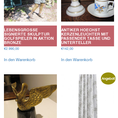
LEBENSGROSSE S
ANTIKER HOECHST
IGNIERTE SKULPTUR G
KERZENLEUCHTER MIT
OLFSPIELER IN AKTION B
PASSENDER TASSE UND
RONZE
UNTERTELLER
€
2.990,00
€
142,00
In den Warenkorb
In den Warenkorb
Angebot!