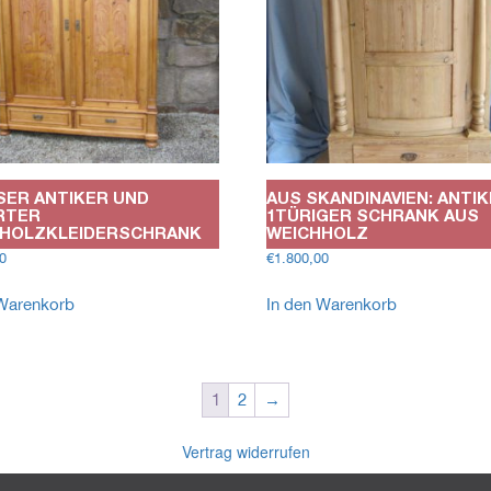
ER ANTIKER UND D
AUS SKANDINAVIEN: ANTI
TER W
1TÜRIGER SCHRANK AUS
OLZKLEIDERSCHRANK
WEICHHOLZ
0
€
1.800,00
 Warenkorb
In den Warenkorb
1
2
→
Vertrag widerrufen