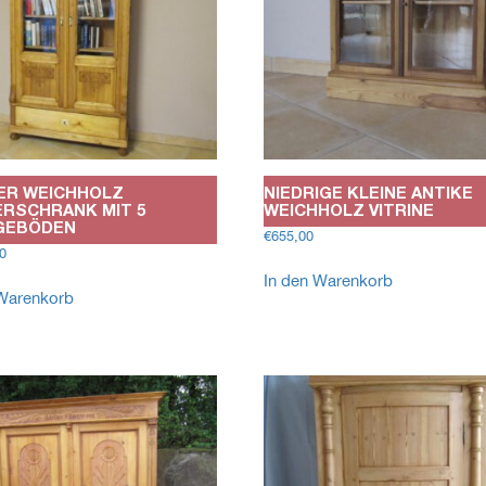
ER WEICHHOLZ
NIEDRIGE KLEINE ANTIKE
RSCHRANK MIT 5
WEICHHOLZ VITRINE
GEBÖDEN
€
655,00
0
In den Warenkorb
 Warenkorb