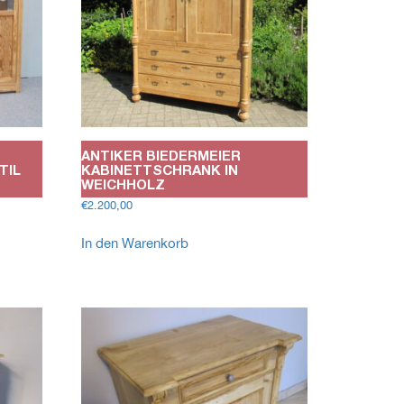
ANTIKER BIEDERMEIER
TIL
KABINETTSCHRANK IN
WEICHHOLZ
€
2.200,00
In den Warenkorb