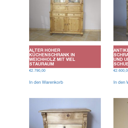
ALTER HOHER
ANTIK
KÜCHENSCHRANK IN
SCHRA
WEICHHOLZ MIT VIEL
UND U
STAURAUM
SCHU
€
2.790,00
€
2.600,0
In den Warenkorb
In den