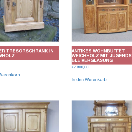
ER TRESORSCHRANK IN
ANTIKES WOHNBUFFET
VHOLZ
WEICHHOLZ MIT JUGENDS
BLEIVERGLASUNG
€
2.800,00
 Warenkorb
In den Warenkorb