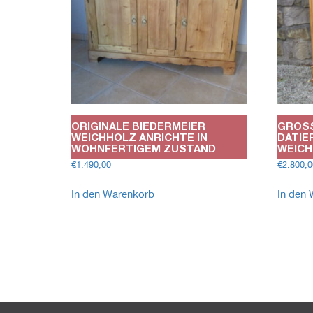
ORIGINALE BIEDERMEIER
GROSS
WEICHHOLZ ANRICHTE IN
ATIER
WOHNFERTIGEM ZUSTAND
EICHH
€
1.490,00
€
2.800,0
In den Warenkorb
In den