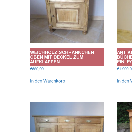
WEICHHOLZ SCHRÄNKCHEN
ANTIK
OBEN MIT DECKEL ZUM
BÜCHE
AUFKLAPPEN
EINLE
€
680,00
€
1.900,0
In den Warenkorb
In den