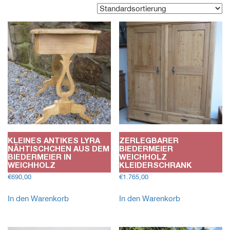
KLEINES ANTIKES LYRA
ZERLEGBARER
NÄHTISCHCHEN AUS DEM
BIEDERMEIER
BIEDERMEIER IN
WEICHHOLZ
WEICHHOLZ
KLEIDERSCHRANK
€
690,00
€
1.765,00
In den Warenkorb
In den Warenkorb