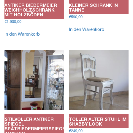
ANTIKER BIEDERMEIER
KLEINER SCHRANK IN
WEICHHOLZSCHRANK
TANNE
MIT HOLZBÖDEN
€
590,00
€
1.900,00
In den Warenkorb
In den Warenkorb
STILVOLLER ANTIKER
TOLLER ALTER STUHL IM
SPIEGEL
SHABBY LOOK
SPÄTBIEDERMEIERSPIEGEL
€
249,00