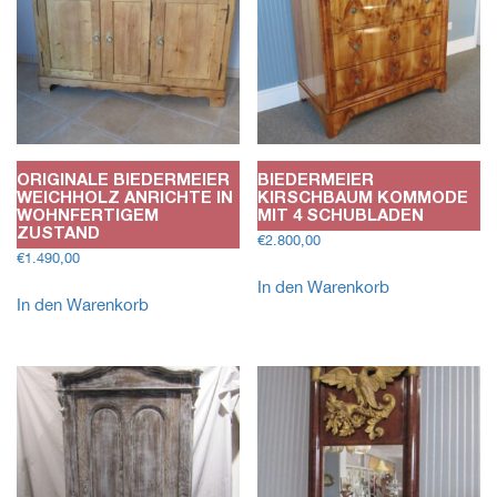
ORIGINALE BIEDERMEIER
BIEDERMEIER
WEICHHOLZ ANRICHTE IN
KIRSCHBAUM KOMMODE
WOHNFERTIGEM
MIT 4 SCHUBLADEN
ZUSTAND
€
2.800,00
€
1.490,00
In den Warenkorb
In den Warenkorb