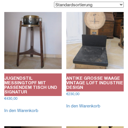
JUGENDSTIL
ANTIKE GROSSE WAAGE V
MESSINGTOPF MIT
INTAGE LOFT INDUSTRIE D
PASSENDEM TISCH UND
ESIGN
SIGNATUR
€
230,00
€
430,00
In den Warenkorb
In den Warenkorb