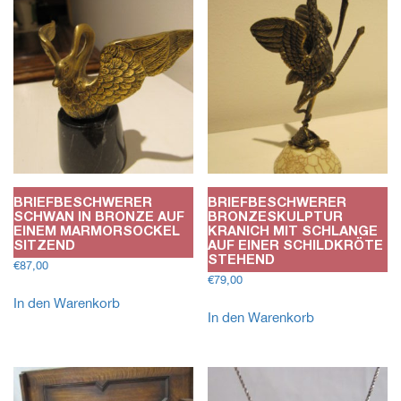
BRIEFBESCHWERER
BRIEFBESCHWERER
SCHWAN IN BRONZE AUF
BRONZESKULPTUR
EINEM MARMORSOCKEL
KRANICH MIT SCHLANGE
SITZEND
AUF EINER SCHILDKRÖTE
STEHEND
€
87,00
€
79,00
In den Warenkorb
In den Warenkorb