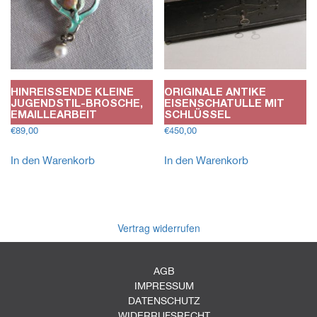
HINREISSENDE KLEINE J
ORIGINALE ANTIKE
UGENDSTIL-BROSCHE, E
EISENSCHATULLE MIT
MAILLEARBEIT
SCHLÜSSEL
€
89,00
€
450,00
In den Warenkorb
In den Warenkorb
Vertrag widerrufen
AGB
IMPRESSUM
DATENSCHUTZ
WIDERRUFSRECHT