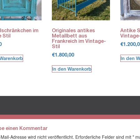
llschränkchen im
Originales antikes
Antike 
 Stil
Metallbett aus
Vintage-
Frankreich im Vintage-
0
€
1.200,0
Stil
€
1.800,00
 Warenkorb
In den 
In den Warenkorb
be einen Kommentar
Mail-Adresse wird nicht veröffentlicht.
Erforderliche Felder sind mit
*
ma