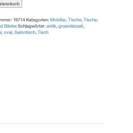
Warenkorb
ch
ummer:
16714
Kategorien:
Mobiliar
,
Tische
,
Tische,
nd Bänke
Schlagwörter:
antik
,
gruenderzeit
,
eit
i
,
oval
,
Salontisch
,
Tisch