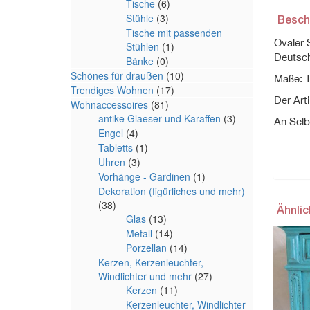
Tische
(6)
Stühle
(3)
Besch
Tische mit passenden
Ovaler 
Stühlen
(1)
Deutsch
Bänke
(0)
Schönes für draußen
(10)
Maße: T
Trendiges Wohnen
(17)
Der Art
Wohnaccessoires
(81)
antike Glaeser und Karaffen
(3)
An Selb
Engel
(4)
Tabletts
(1)
Uhren
(3)
Vorhänge - Gardinen
(1)
Dekoration (figürliches und mehr)
(38)
Ähnli
Glas
(13)
Metall
(14)
Porzellan
(14)
Kerzen, Kerzenleuchter,
Windlichter und mehr
(27)
Kerzen
(11)
Kerzenleuchter, Windlichter