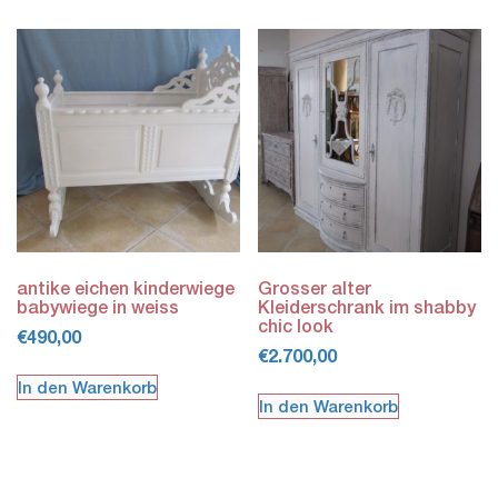
antike eichen kinderwiege
Grosser alter
babywiege in weiss
Kleiderschrank im shabby
chic look
€
490,00
€
2.700,00
In den Warenkorb
In den Warenkorb