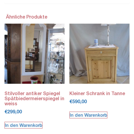
Ähnliche Produkte
Stilvoller antiker Spiegel
Kleiner Schrank in Tanne
Spätbiedermeierspiegel in
€
590,00
weiss
€
299,00
In den Warenkorb
In den Warenkorb