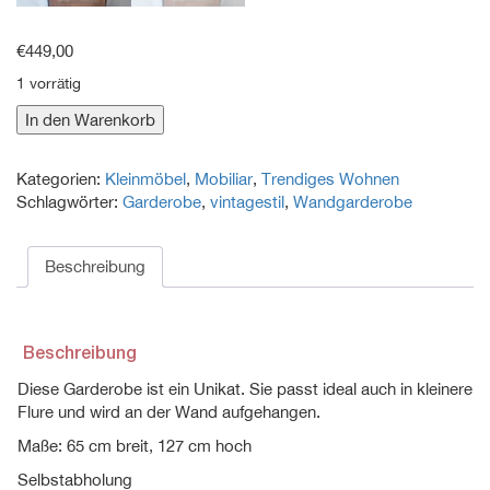
€
449,00
1 vorrätig
Garderobe
In den Warenkorb
im
Vintagestil
Kategorien:
Kleinmöbel
,
Mobiliar
,
Trendiges Wohnen
Menge
Schlagwörter:
Garderobe
,
vintagestil
,
Wandgarderobe
Beschreibung
Beschreibung
Diese Garderobe ist ein Unikat. Sie passt ideal auch in kleinere
Flure und wird an der Wand aufgehangen.
Maße: 65 cm breit, 127 cm hoch
Selbstabholung