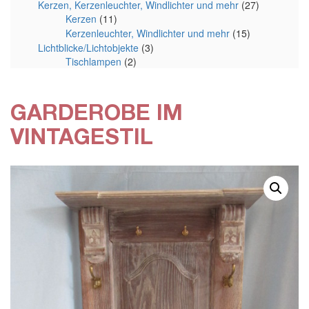
Kerzen, Kerzenleuchter, Windlichter und mehr
(27)
Kerzen
(11)
Kerzenleuchter, Windlichter und mehr
(15)
Lichtblicke/Lichtobjekte
(3)
Tischlampen
(2)
GARDEROBE IM
VINTAGESTIL