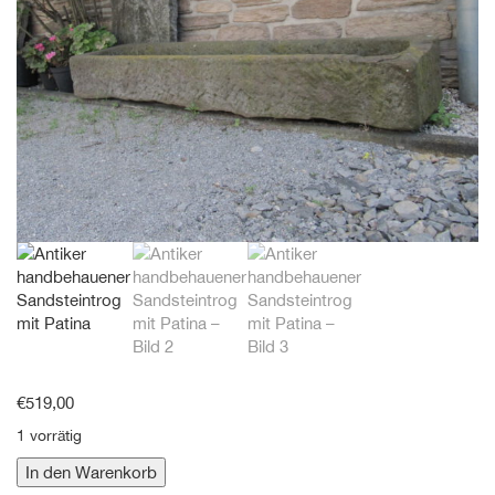
€
519,00
1 vorrätig
Antiker
In den Warenkorb
handbehauener