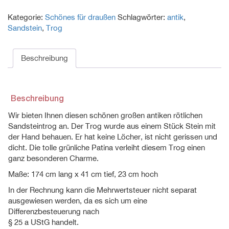
Sandsteintrog
Kategorie:
Schönes für draußen
Schlagwörter:
antik
,
mit
Sandstein
,
Trog
Patina
Menge
Beschreibung
Beschreibung
Wir bieten Ihnen diesen schönen großen antiken rötlichen
Sandsteintrog an. Der Trog wurde aus einem Stück Stein mit
der Hand behauen. Er hat keine Löcher, ist nicht gerissen und
dicht. Die tolle grünliche Patina verleiht diesem Trog einen
ganz besonderen Charme.
Maße: 174 cm lang x 41 cm tief, 23 cm hoch
In der Rechnung kann die Mehrwertsteuer nicht separat
ausgewiesen werden, da es sich um eine
Differenzbesteuerung nach
§ 25 a UStG handelt.