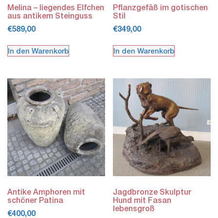
Melina – liegendes Elfchen
Pflanzgefäß im gotischen
aus antikem Steinguss
Stil
€
589,00
€
349,00
In den Warenkorb
In den Warenkorb
Antike Amphoren mit
Jagdbronze Skulptur
schöner Patina
Hund mit Fasan
lebensgroß
€
400,00