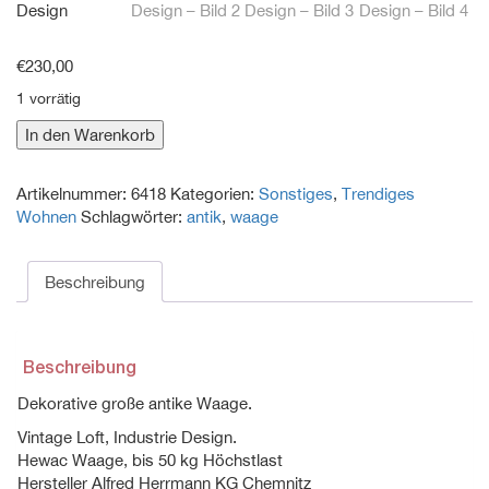
€
230,00
1 vorrätig
Antike
In den Warenkorb
große
Waage
Artikelnummer:
6418
Kategorien:
Sonstiges
,
Trendiges
Vintage
Wohnen
Schlagwörter:
antik
,
waage
Loft
Industrie
Design
Beschreibung
Menge
Beschreibung
Dekorative große antike Waage.
Vintage Loft, Industrie Design.
Hewac Waage, bis 50 kg Höchstlast
Hersteller Alfred Herrmann KG Chemnitz