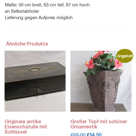
Maße: 50 cm breit, 63 cm tief, 97 cm hoch
an Selbstabholer
Lieferung gegen Aufpreis möglich
Ähnliche Produkte
Angebot!
Originale antike
Großer Topf mit schöner
Eisenschatulle mit
Ornamentik
Schlüssel
Ursprünglicher
Aktueller
€
69,00
€
54,50