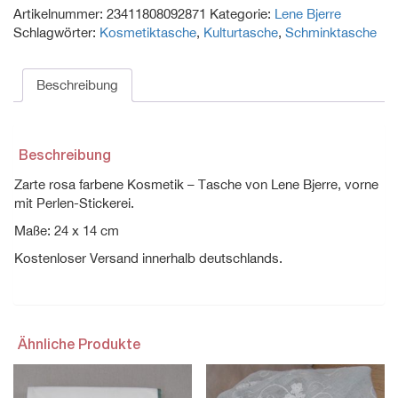
Artikelnummer:
23411808092871
Kategorie:
Lene Bjerre
Schminktasche
Schlagwörter:
Kosmetiktasche
,
Kulturtasche
,
Schminktasche
von
Lene
Bjerre
Beschreibung
Menge
Beschreibung
Zarte rosa farbene Kosmetik – Tasche von Lene Bjerre, vorne
mit Perlen-Stickerei.
Maße: 24 x 14 cm
Kostenloser Versand innerhalb deutschlands.
Ähnliche Produkte