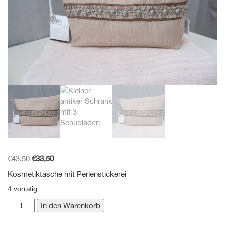
Ursprünglicher
Aktueller
€
43,50
€
33,50
Preis
Preis
Kosmetiktasche mit Perlenstickerei
war:
ist:
4 vorrätig
€43,50
€33,50.
Zart
In den Warenkorb
rosa
farbene