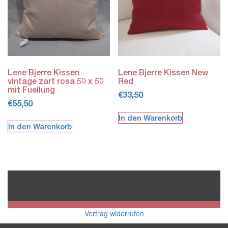
Lene Bjerre Kissen
Lene Bjerre Kissen New
vintage zart rosa 50 x 50
Red
mit Fuellung
€
33,50
€
55,50
In den Warenkorb
In den Warenkorb
Vertrag widerrufen