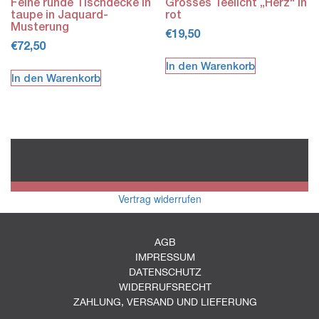
Feine runde Tischdecke in
Grosses Teelicht „Herz“ in
taupe in Jaquard-
rot
Musterung
€
19,50
€
72,50
In den Warenkorb
In den Warenkorb
Vertrag widerrufen
AGB
IMPRESSUM
DATENSCHUTZ
WIDERRUFSRECHT
ZAHLUNG, VERSAND UND LIEFERUNG