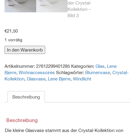
€
21,50
1 vorrätig
Kleine
In den Warenkorb
Glasvase
von
Artikelnummer:
27612299401285
Kategorien:
Glas
,
Lene
Lene
Bjerre
,
Wohnaccessoires
Schlagwörter:
Blumenvase
,
Crystal-
Bjerre
Kollektion
,
Glasvase
,
Lene Bjerre
,
Windlicht
aus
der
Crystal-
Beschreibung
Kollektion
Menge
Beschreibung
Die kleine Glasvase stammt aus der Crystal-Kollektion von