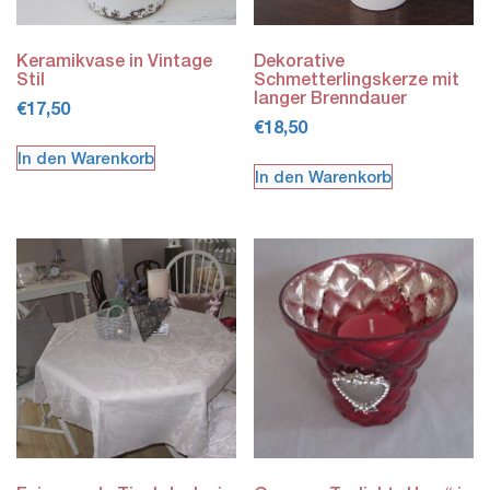
Keramikvase in Vintage
Dekorative
Stil
Schmetterlingskerze mit
langer Brenndauer
€
17,50
€
18,50
In den Warenkorb
In den Warenkorb