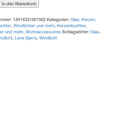
In den Warenkorb
ummer:
13414331501502
Kategorien:
Glas
,
Kerzen,
rling
uchter, Windlichter und mehr
,
Kerzenleuchter,
ter und mehr
,
Wohnaccessoires
Schlagwörter:
Glas
,
ndlicht
,
Lene Bjerre
,
Windlicht