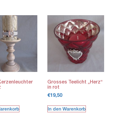
Kerzenleuchter
Grosses Teelicht „Herz“
z
in rot
€
19,50
Warenkorb
In den Warenkorb