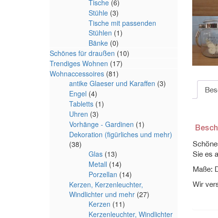
Tische
(6)
Stühle
(3)
Tische mit passenden
Stühlen
(1)
Bänke
(0)
Schönes für draußen
(10)
Trendiges Wohnen
(17)
Wohnaccessoires
(81)
antike Glaeser und Karaffen
(3)
Bes
Engel
(4)
Tabletts
(1)
Uhren
(3)
Vorhänge - Gardinen
(1)
Besch
Dekoration (figürliches und mehr)
(38)
Schönes
Glas
(13)
Sie es 
Metall
(14)
Maße: D
Porzellan
(14)
Kerzen, Kerzenleuchter,
Wir ver
Windlichter und mehr
(27)
Kerzen
(11)
Kerzenleuchter, Windlichter