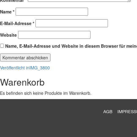
Kommentar
*
Name
*
E-Mail-Adresse
*
Website
Name, E-Mail-Adresse und Website in diesem Browser für mei
Beitragsnavigation
Veröffentlicht in
IMG_3800
Warenkorb
Es befinden sich keine Produkte im Warenkorb.
AGB
IMPRES