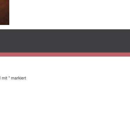
d mit
*
markiert