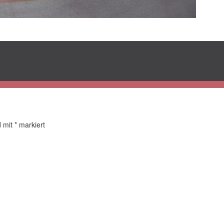
d mit
*
markiert