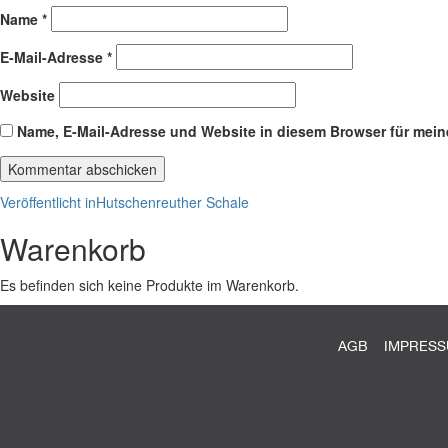
Name
*
E-Mail-Adresse
*
Website
Name, E-Mail-Adresse und Website in diesem Browser für mei
Beitragsnavigation
Veröffentlicht in
Hutschenreuther Schale
Warenkorb
Es befinden sich keine Produkte im Warenkorb.
AGB
IMPRES