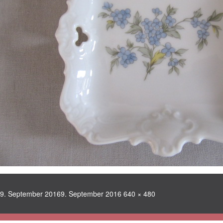
Veröffentlicht
Volle
9. September 2016
9. September 2016
640 × 480
am
Größe