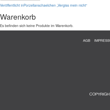
Beitragsnavigation
Veröffentlicht in
Porzellanschaelchen „Vergiss mein nicht“
Warenkorb
Es befinden sich keine Produkte im Warenkorb.
AGB
IMPRES
COPYRIGHT 