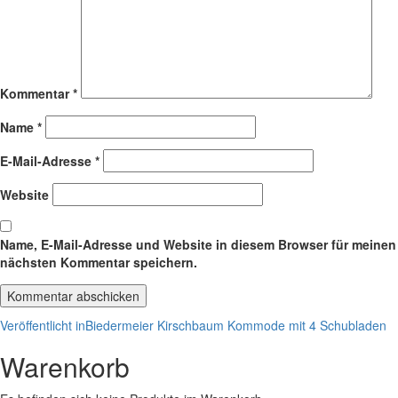
Kommentar
*
Name
*
E-Mail-Adresse
*
Website
Name, E-Mail-Adresse und Website in diesem Browser für meinen
nächsten Kommentar speichern.
Beitragsnavigation
Veröffentlicht in
Biedermeier Kirschbaum Kommode mit 4 Schubladen
Warenkorb