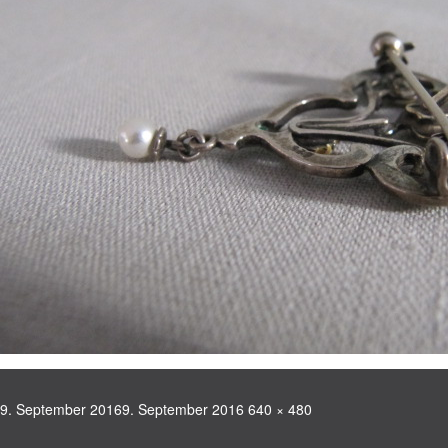
Veröffentlicht
Volle
9. September 2016
9. September 2016
640 × 480
am
Größe