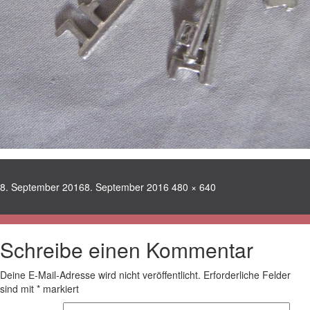
Veröffentlicht
Volle
8. September 2016
8. September 2016
480 × 640
am
Größe
Schreibe einen Kommentar
Deine E-Mail-Adresse wird nicht veröffentlicht.
Erforderliche Felder
sind mit
*
markiert