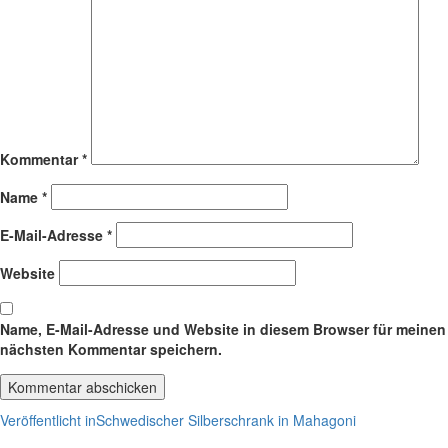
Kommentar
*
Name
*
E-Mail-Adresse
*
Website
Name, E-Mail-Adresse und Website in diesem Browser für meinen
nächsten Kommentar speichern.
Beitragsnavigation
Veröffentlicht in
Schwedischer Silberschrank in Mahagoni