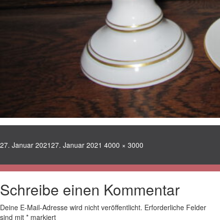
Veröffentlicht
Volle
27. Januar 2021
27. Januar 2021
4000 × 3000
am
Größe
Schreibe einen Kommentar
Deine E-Mail-Adresse wird nicht veröffentlicht.
Erforderliche Felder
sind mit
*
markiert