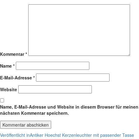
Kommentar
*
Name
*
E-Mail-Adresse
*
Website
Name, E-Mail-Adresse und Website in diesem Browser für meinen
nächsten Kommentar speichern.
Beitragsnavigation
Veröffentlicht in
Antiker Hoechst Kerzenleuchter mit passender Tasse