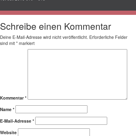
am
Größe
Schreibe einen Kommentar
Deine E-Mail-Adresse wird nicht veröffentlicht.
Erforderliche Felder
sind mit
*
markiert
Kommentar
*
Name
*
E-Mail-Adresse
*
Website