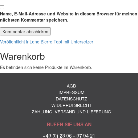
Name, E-Mail-Adresse und Website in diesem Browser für meinen
nächsten Kommentar speichern.
Beitragsnavigation
Veröffentlicht in
Lene Bjerre Topf mit Untersetzer
Warenkorb
Es befinden sich keine Produkte im Warenkorb.
AGB
IMPRESSUM
DATENSCHUTZ
WIDERRUFSRECHT
ZAHLUNG, VERSAND UND LIEFERUNG
RUFEN SIE UNS AN
+49 (0) 23 06 - 97 94 21