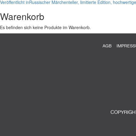
Beitragsnavigation
Veröffentlicht in
Russischer Märchenteller, limitierte Edition, hochwertig
Warenkorb
Es befinden sich keine Produkte im Warenkorb.
AGB
IMPRES
COPYRIGHT 