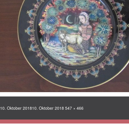
Veröffentlicht
Volle
10. Oktober 2018
10. Oktober 2018
547 × 466
am
Größe