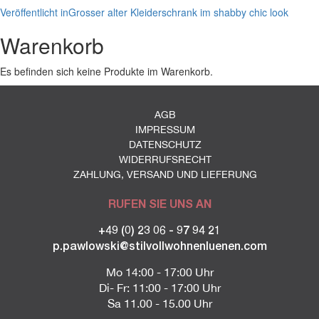
Beitragsnavigation
Veröffentlicht in
Grosser alter Kleiderschrank im shabby chic look
Warenkorb
Es befinden sich keine Produkte im Warenkorb.
AGB
IMPRESSUM
DATENSCHUTZ
WIDERRUFSRECHT
ZAHLUNG, VERSAND UND LIEFERUNG
RUFEN SIE UNS AN
+49 (0) 23 06 - 97 94 21
p.pawlowski@stilvollwohnenluenen.com
Mo 14:00 - 17:00 Uhr
Di- Fr: 11:00 - 17:00 Uhr
Sa 11.00 - 15.00 Uhr