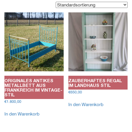
ORIGINALES ANTIKES
ZAUBERHAFTES REGAL
METALLBETT AUS
IM LANDHAUS STIL
FRANKREICH IM VINTAGE-
€
650,00
STIL
€
1.800,00
In den Warenkorb
In den Warenkorb