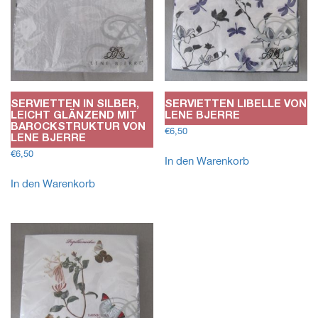
SERVIETTEN IN SILBER,
SERVIETTEN LIBELLE VON
LEICHT GLÄNZEND MIT
LENE BJERRE
BAROCKSTRUKTUR VON
€
6,50
LENE BJERRE
€
6,50
In den Warenkorb
In den Warenkorb