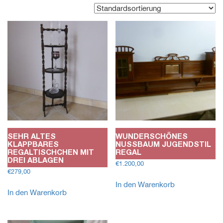
SEHR ALTES
WUNDERSCHÖNES
KLAPPBARES
NUSSBAUM JUGENDSTIL R
REGALTISCHCHEN MIT
EGAL
DREI ABLAGEN
€
1.200,00
€
279,00
In den Warenkorb
In den Warenkorb