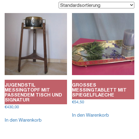
JUGENDSTIL
GROSSES
MESSINGTOPF MIT
MESSINGTABLETT MIT
PASSENDEM TISCH UND
SPIEGELFLAECHE
SIGNATUR
€
54,50
€
430,00
In den Warenkorb
In den Warenkorb