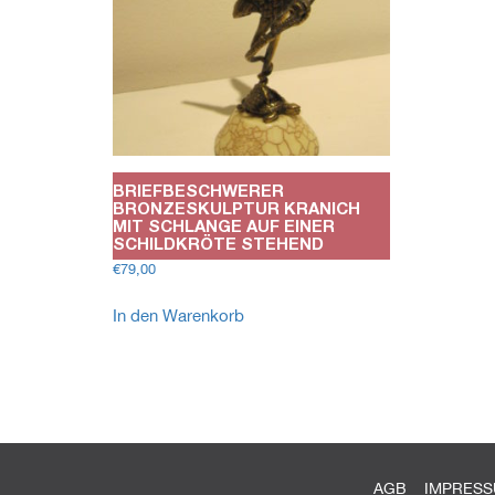
BRIEFBESCHWERER
BRONZESKULPTUR KRANICH
MIT SCHLANGE AUF EINER
SCHILDKRÖTE STEHEND
€
79,00
In den Warenkorb
AGB
IMPRES