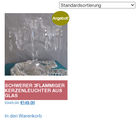
Angebot!
SCHWERER 3FLAMMIGER
KERZENLEUCHTER AUS
GLAS
Ursprünglicher
Aktueller
€
349,00
€
149,00
Preis
Preis
war:
ist:
In den Warenkorb
€349,00
€149,00.