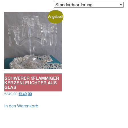
Angebot!
SCHWERER 3FLAMMIGER
KERZENLEUCHTER AUS
GLAS
Ursprünglicher
Aktueller
€
349,00
€
149,00
Preis
Preis
war:
ist:
In den Warenkorb
€349,00
€149,00.