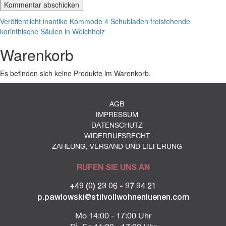
Beitragsnavigation
Veröffentlicht in
antike Kommode 4 Schubladen freistehende
korinthische Säulen in Weichholz
Warenkorb
Es befinden sich keine Produkte im Warenkorb.
AGB
IMPRESSUM
DATENSCHUTZ
WIDERRUFSRECHT
ZAHLUNG, VERSAND UND LIEFERUNG
RUFEN SIE UNS AN
+49 (0) 23 06 - 97 94 21
p.pawlowski@stilvollwohnenluenen.com
Mo 14:00 - 17:00 Uhr