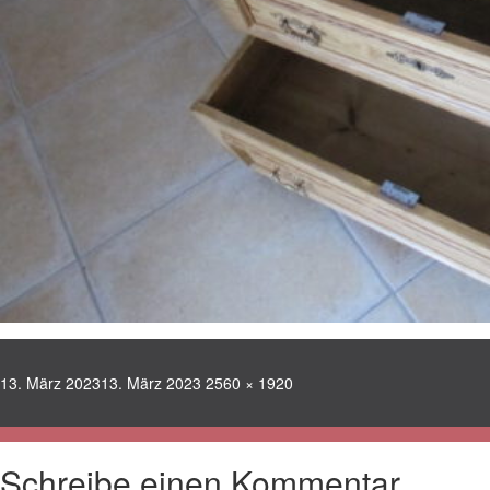
Veröffentlicht
Volle
13. März 2023
13. März 2023
2560 × 1920
am
Größe
Schreibe einen Kommentar